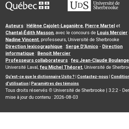
Auteurs
:
Hélène Cajolet-Laganière
,
Pierre Martel
et
Chantal‑Édith Masson
, avec le concours de
Louis Mercier
Nadine Vincent
, professeurs, Université de Sherbrooke
Direction lexicographique
:
Serge D’Amico
-
Direction
informatique
:
Benoit Mercier
Professeurs collaborateurs
:
feu Jean-Claude Boulange
Université Laval,
feu Michel Théoret
, Université de Sherbr
Qu’est-ce que le dictionnaire Usito ?
|
Contactez-nous
|
Conditio
d’utilisation
|
Paramètres des témoins
Tous droits réservés
©
Université de Sherbrooke |
3.2.2
- Der
mise à jour du contenu :
2026-08-03