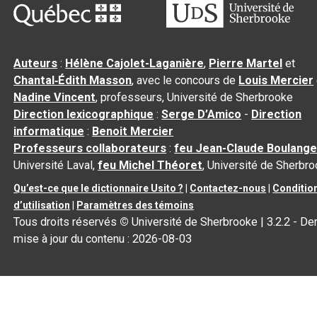
Auteurs
:
Hélène Cajolet-Laganière
,
Pierre Martel
et
Chantal‑Édith Masson
, avec le concours de
Louis Mercier
Nadine Vincent
, professeurs, Université de Sherbrooke
Direction lexicographique
:
Serge D’Amico
-
Direction
informatique
:
Benoit Mercier
Professeurs collaborateurs
:
feu Jean-Claude Boulange
Université Laval,
feu Michel Théoret
, Université de Sherbr
Qu’est-ce que le dictionnaire Usito ?
|
Contactez-nous
|
Conditio
d’utilisation
|
Paramètres des témoins
Tous droits réservés
©
Université de Sherbrooke |
3.2.2
- Der
mise à jour du contenu :
2026-08-03