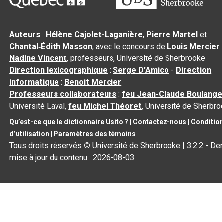
Auteurs
:
Hélène Cajolet-Laganière
,
Pierre Martel
et
Chantal‑Édith Masson
, avec le concours de
Louis Mercier
Nadine Vincent
, professeurs, Université de Sherbrooke
Direction lexicographique
:
Serge D’Amico
-
Direction
informatique
:
Benoit Mercier
Professeurs collaborateurs
:
feu Jean-Claude Boulange
Université Laval,
feu Michel Théoret
, Université de Sherbr
Qu’est-ce que le dictionnaire Usito ?
|
Contactez-nous
|
Conditio
d’utilisation
|
Paramètres des témoins
Tous droits réservés
©
Université de Sherbrooke |
3.2.2
- Der
mise à jour du contenu :
2026-08-03