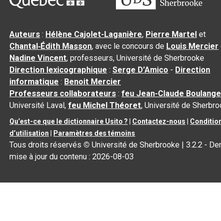
Auteurs
:
Hélène Cajolet-Laganière
,
Pierre Martel
et
Chantal‑Édith Masson
, avec le concours de
Louis Mercier
Nadine Vincent
, professeurs, Université de Sherbrooke
Direction lexicographique
:
Serge D’Amico
-
Direction
informatique
:
Benoit Mercier
Professeurs collaborateurs
:
feu Jean-Claude Boulange
Université Laval,
feu Michel Théoret
, Université de Sherbr
Qu’est-ce que le dictionnaire Usito ?
|
Contactez-nous
|
Conditio
d’utilisation
|
Paramètres des témoins
Tous droits réservés
©
Université de Sherbrooke |
3.2.2
- Der
mise à jour du contenu :
2026-08-03