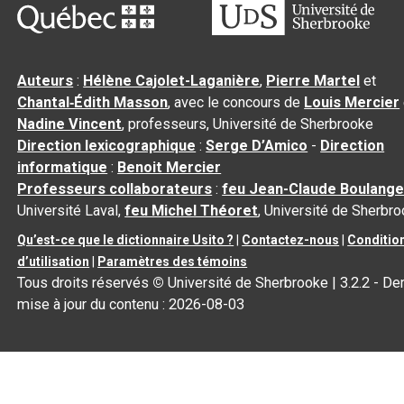
Auteurs
:
Hélène Cajolet-Laganière
,
Pierre Martel
et
Chantal‑Édith Masson
, avec le concours de
Louis Mercier
Nadine Vincent
, professeurs, Université de Sherbrooke
Direction lexicographique
:
Serge D’Amico
-
Direction
informatique
:
Benoit Mercier
Professeurs collaborateurs
:
feu Jean-Claude Boulange
Université Laval,
feu Michel Théoret
, Université de Sherbr
Qu’est-ce que le dictionnaire Usito ?
|
Contactez-nous
|
Conditio
d’utilisation
|
Paramètres des témoins
Tous droits réservés
©
Université de Sherbrooke |
3.2.2
- Der
mise à jour du contenu :
2026-08-03