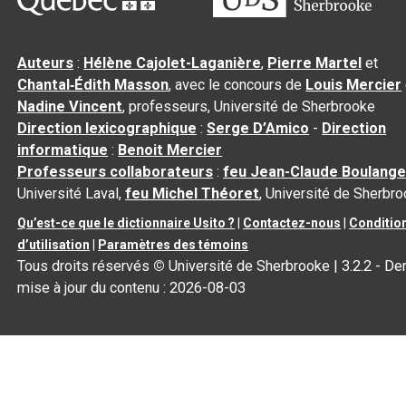
Auteurs
:
Hélène Cajolet-Laganière
,
Pierre Martel
et
Chantal‑Édith Masson
, avec le concours de
Louis Mercier
Nadine Vincent
, professeurs, Université de Sherbrooke
Direction lexicographique
:
Serge D’Amico
-
Direction
informatique
:
Benoit Mercier
Professeurs collaborateurs
:
feu Jean-Claude Boulange
Université Laval,
feu Michel Théoret
, Université de Sherbr
Qu’est-ce que le dictionnaire Usito ?
|
Contactez-nous
|
Conditio
d’utilisation
|
Paramètres des témoins
Tous droits réservés
©
Université de Sherbrooke |
3.2.2
- Der
mise à jour du contenu :
2026-08-03