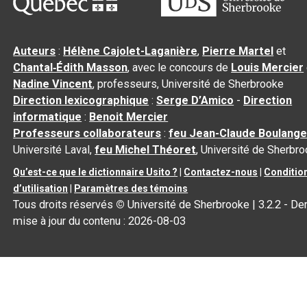
Auteurs
:
Hélène Cajolet-Laganière
,
Pierre Martel
et
Chantal‑Édith Masson
, avec le concours de
Louis Mercier
Nadine Vincent
, professeurs, Université de Sherbrooke
Direction lexicographique
:
Serge D’Amico
-
Direction
informatique
:
Benoit Mercier
Professeurs collaborateurs
:
feu Jean-Claude Boulange
Université Laval,
feu Michel Théoret
, Université de Sherbr
Qu’est-ce que le dictionnaire Usito ?
|
Contactez-nous
|
Conditio
d’utilisation
|
Paramètres des témoins
Tous droits réservés
©
Université de Sherbrooke |
3.2.2
- Der
mise à jour du contenu :
2026-08-03