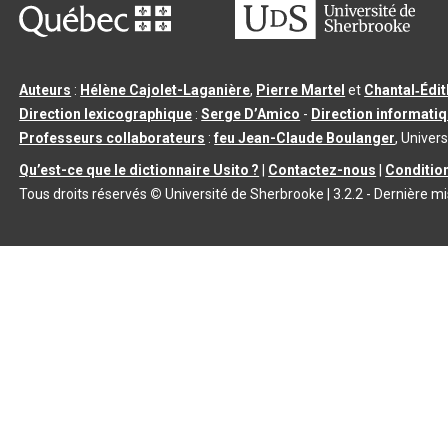
Auteurs
:
Hélène Cajolet-Laganière
,
Pierre Martel
et
Chantal‑Édi
Direction lexicographique
:
Serge D’Amico
-
Direction informati
Professeurs collaborateurs
:
feu Jean-Claude Boulanger
, Univers
Qu’est-ce que le dictionnaire Usito ?
|
Contactez-nous
|
Condition
Tous droits réservés
©
Université de Sherbrooke |
3.2.2
- Dernière mi