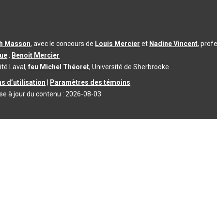
th Masson
, avec le concours de
Louis Mercier
et
Nadine Vincent
, prof
que
:
Benoit Mercier
ité Laval,
feu Michel Théoret
, Université de Sherbrooke
s d’utilisation
|
Paramètres des témoins
se à jour du contenu :
2026-08-03