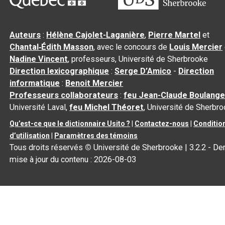
Auteurs
:
Hélène Cajolet-Laganière
,
Pierre Martel
et
Chantal‑Édith Masson
, avec le concours de
Louis Mercier
Nadine Vincent
, professeurs, Université de Sherbrooke
Direction lexicographique
:
Serge D’Amico
-
Direction
informatique
:
Benoit Mercier
Professeurs collaborateurs
:
feu Jean-Claude Boulange
Université Laval,
feu Michel Théoret
, Université de Sherbr
Qu’est-ce que le dictionnaire Usito ?
|
Contactez-nous
|
Conditio
d’utilisation
|
Paramètres des témoins
Tous droits réservés
©
Université de Sherbrooke |
3.2.2
- Der
mise à jour du contenu :
2026-08-03