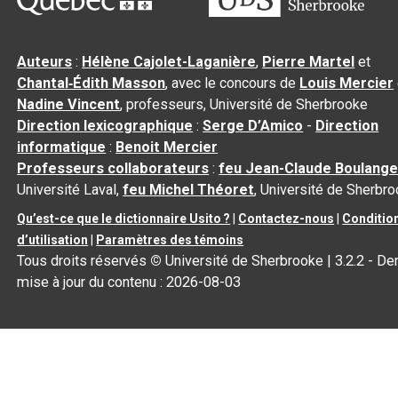
Auteurs
:
Hélène Cajolet-Laganière
,
Pierre Martel
et
Chantal‑Édith Masson
, avec le concours de
Louis Mercier
Nadine Vincent
, professeurs, Université de Sherbrooke
Direction lexicographique
:
Serge D’Amico
-
Direction
informatique
:
Benoit Mercier
Professeurs collaborateurs
:
feu Jean-Claude Boulange
Université Laval,
feu Michel Théoret
, Université de Sherbr
Qu’est-ce que le dictionnaire Usito ?
|
Contactez-nous
|
Conditio
d’utilisation
|
Paramètres des témoins
Tous droits réservés
©
Université de Sherbrooke |
3.2.2
- Der
mise à jour du contenu :
2026-08-03