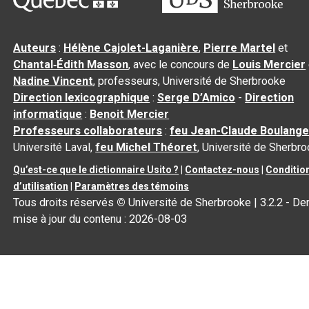
Auteurs
:
Hélène Cajolet-Laganière
,
Pierre Martel
et
Chantal‑Édith Masson
, avec le concours de
Louis Mercier
Nadine Vincent
, professeurs, Université de Sherbrooke
Direction lexicographique
:
Serge D’Amico
-
Direction
informatique
:
Benoit Mercier
Professeurs collaborateurs
:
feu Jean-Claude Boulange
Université Laval,
feu Michel Théoret
, Université de Sherbr
Qu’est-ce que le dictionnaire Usito ?
|
Contactez-nous
|
Conditio
d’utilisation
|
Paramètres des témoins
Tous droits réservés
©
Université de Sherbrooke |
3.2.2
- Der
mise à jour du contenu :
2026-08-03