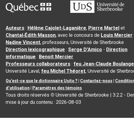
Auteurs
:
Hélène Cajolet-Laganière
,
Pierre Martel
et
Chantal‑Édith Masson
, avec le concours de
Louis Mercier
Nadine Vincent
, professeurs, Université de Sherbrooke
Direction lexicographique
:
Serge D’Amico
-
Direction
informatique
:
Benoit Mercier
Professeurs collaborateurs
:
feu Jean-Claude Boulange
Université Laval,
feu Michel Théoret
, Université de Sherbr
Qu’est-ce que le dictionnaire Usito ?
|
Contactez-nous
|
Conditio
d’utilisation
|
Paramètres des témoins
Tous droits réservés
©
Université de Sherbrooke |
3.2.2
- Der
mise à jour du contenu :
2026-08-03