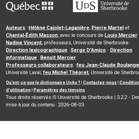
Auteurs
:
Hélène Cajolet-Laganière
,
Pierre Martel
et
Chantal‑Édith Masson
, avec le concours de
Louis Mercier
Nadine Vincent
, professeurs, Université de Sherbrooke
Direction lexicographique
:
Serge D’Amico
-
Direction
informatique
:
Benoit Mercier
Professeurs collaborateurs
:
feu Jean-Claude Boulange
Université Laval,
feu Michel Théoret
, Université de Sherbr
Qu’est-ce que le dictionnaire Usito ?
|
Contactez-nous
|
Conditio
d’utilisation
|
Paramètres des témoins
Tous droits réservés
©
Université de Sherbrooke |
3.2.2
- Der
mise à jour du contenu :
2026-08-03