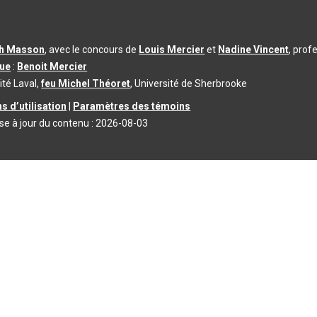
th Masson
, avec le concours de
Louis Mercier
et
Nadine Vincent
, prof
que
:
Benoit Mercier
ité Laval,
feu Michel Théoret
, Université de Sherbrooke
s d’utilisation
|
Paramètres des témoins
se à jour du contenu :
2026-08-03