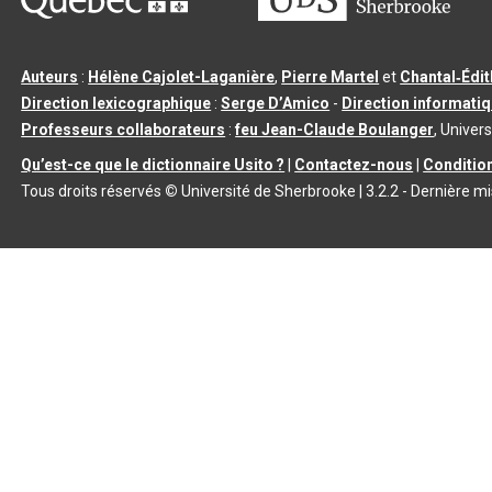
Auteurs
:
Hélène Cajolet-Laganière
,
Pierre Martel
et
Chantal‑Édi
Direction lexicographique
:
Serge D’Amico
-
Direction informati
Professeurs collaborateurs
:
feu Jean-Claude Boulanger
, Univers
Qu’est-ce que le dictionnaire Usito ?
|
Contactez-nous
|
Condition
Tous droits réservés
©
Université de Sherbrooke |
3.2.2
- Dernière mi