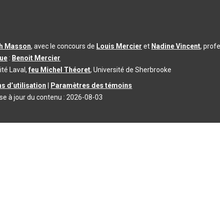
th Masson
, avec le concours de
Louis Mercier
et
Nadine Vincent
, prof
que
:
Benoit Mercier
ité Laval,
feu Michel Théoret
, Université de Sherbrooke
s d’utilisation
|
Paramètres des témoins
se à jour du contenu :
2026-08-03