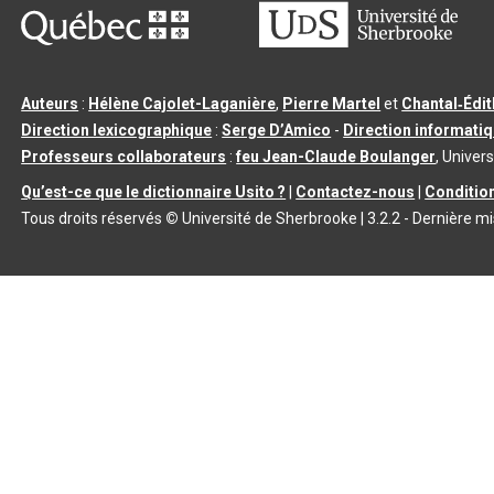
Auteurs
:
Hélène Cajolet-Laganière
,
Pierre Martel
et
Chantal‑Édi
Direction lexicographique
:
Serge D’Amico
-
Direction informati
Professeurs collaborateurs
:
feu Jean-Claude Boulanger
, Univers
Qu’est-ce que le dictionnaire Usito ?
|
Contactez-nous
|
Condition
Tous droits réservés
©
Université de Sherbrooke |
3.2.2
- Dernière mi