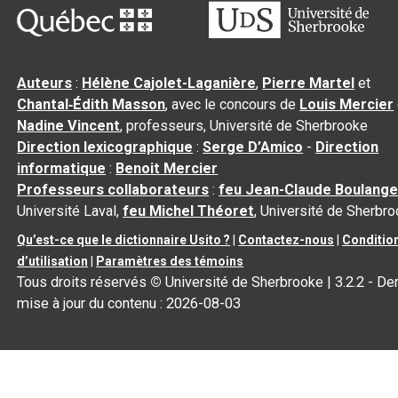
Auteurs
:
Hélène Cajolet-Laganière
,
Pierre Martel
et
Chantal‑Édith Masson
, avec le concours de
Louis Mercier
Nadine Vincent
, professeurs, Université de Sherbrooke
Direction lexicographique
:
Serge D’Amico
-
Direction
informatique
:
Benoit Mercier
Professeurs collaborateurs
:
feu Jean-Claude Boulange
Université Laval,
feu Michel Théoret
, Université de Sherbr
Qu’est-ce que le dictionnaire Usito ?
|
Contactez-nous
|
Conditio
d’utilisation
|
Paramètres des témoins
Tous droits réservés
©
Université de Sherbrooke |
3.2.2
- Der
mise à jour du contenu :
2026-08-03