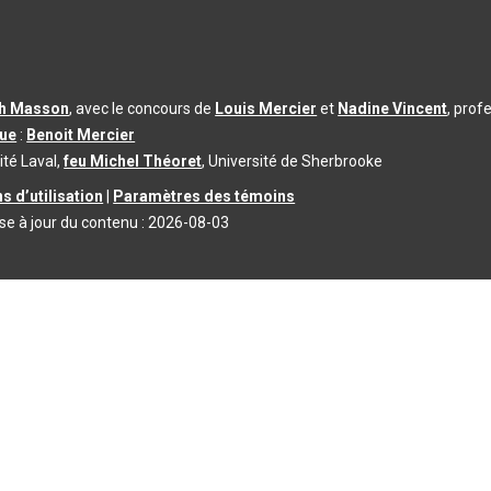
th Masson
, avec le concours de
Louis Mercier
et
Nadine Vincent
, prof
que
:
Benoit Mercier
ité Laval,
feu Michel Théoret
, Université de Sherbrooke
s d’utilisation
|
Paramètres des témoins
se à jour du contenu :
2026-08-03