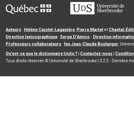
Auteurs
:
Hélène Cajolet-Laganière
,
Pierre Martel
et
Chantal‑Édi
Direction lexicographique
:
Serge D’Amico
-
Direction informati
Professeurs collaborateurs
:
feu Jean-Claude Boulanger
, Univers
Qu’est-ce que le dictionnaire Usito ?
|
Contactez-nous
|
Condition
Tous droits réservés
©
Université de Sherbrooke |
3.2.2
- Dernière mi