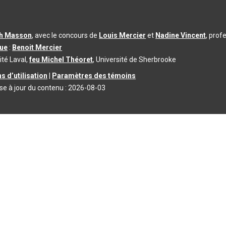
th Masson
, avec le concours de
Louis Mercier
et
Nadine Vincent
, prof
que
:
Benoit Mercier
ité Laval,
feu Michel Théoret
, Université de Sherbrooke
s d’utilisation
|
Paramètres des témoins
se à jour du contenu :
2026-08-03