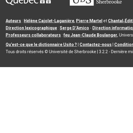
Auteurs
:
Hélène Cajolet-Laganière
,
Pierre Martel
et
Chantal‑Édi
Direction lexicographique
:
Serge D’Amico
-
Direction informati
Professeurs collaborateurs
:
feu Jean-Claude Boulanger
, Univers
Qu’est-ce que le dictionnaire Usito ?
|
Contactez-nous
|
Condition
Tous droits réservés
©
Université de Sherbrooke |
3.2.2
- Dernière mi