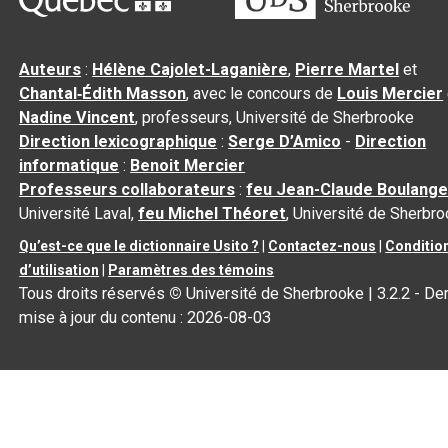
Auteurs
:
Hélène Cajolet-Laganière
,
Pierre Martel
et
Chantal‑Édith Masson
, avec le concours de
Louis Mercier
Nadine Vincent
, professeurs, Université de Sherbrooke
Direction lexicographique
:
Serge D’Amico
-
Direction
informatique
:
Benoit Mercier
Professeurs collaborateurs
:
feu Jean-Claude Boulange
Université Laval,
feu Michel Théoret
, Université de Sherbr
Qu’est-ce que le dictionnaire Usito ?
|
Contactez-nous
|
Conditio
d’utilisation
|
Paramètres des témoins
Tous droits réservés
©
Université de Sherbrooke |
3.2.2
- Der
mise à jour du contenu :
2026-08-03