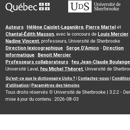
Auteurs
:
Hélène Cajolet-Laganière
,
Pierre Martel
et
Chantal‑Édith Masson
, avec le concours de
Louis Mercier
Nadine Vincent
, professeurs, Université de Sherbrooke
Direction lexicographique
:
Serge D’Amico
-
Direction
informatique
:
Benoit Mercier
Professeurs collaborateurs
:
feu Jean-Claude Boulange
Université Laval,
feu Michel Théoret
, Université de Sherbr
Qu’est-ce que le dictionnaire Usito ?
|
Contactez-nous
|
Conditio
d’utilisation
|
Paramètres des témoins
Tous droits réservés
©
Université de Sherbrooke |
3.2.2
- Der
mise à jour du contenu :
2026-08-03