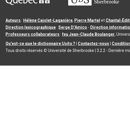
Auteurs
:
Hélène Cajolet-Laganière
,
Pierre Martel
et
Chantal‑Édi
Direction lexicographique
:
Serge D’Amico
-
Direction informati
Professeurs collaborateurs
:
feu Jean-Claude Boulanger
, Univers
Qu’est-ce que le dictionnaire Usito ?
|
Contactez-nous
|
Condition
Tous droits réservés
©
Université de Sherbrooke |
3.2.2
- Dernière mi