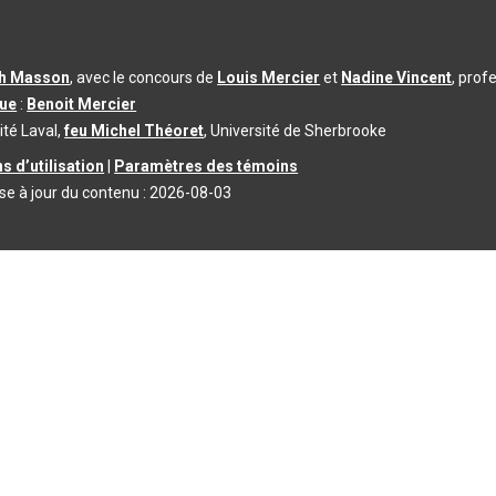
th Masson
, avec le concours de
Louis Mercier
et
Nadine Vincent
, prof
que
:
Benoit Mercier
ité Laval,
feu Michel Théoret
, Université de Sherbrooke
s d’utilisation
|
Paramètres des témoins
se à jour du contenu :
2026-08-03