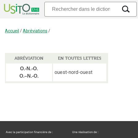
Accueil
/
Abréviations
/
ABRÉVIATION
EN TOUTES LETTRES
O.-N.-O.
ouest-nord-ouest
O.–N.-O.