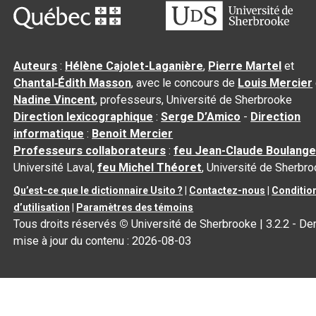
Auteurs
:
Hélène Cajolet-Laganière
,
Pierre Martel
et
Chantal‑Édith Masson
, avec le concours de
Louis Mercier
Nadine Vincent
, professeurs, Université de Sherbrooke
Direction lexicographique
:
Serge D’Amico
-
Direction
informatique
:
Benoit Mercier
Professeurs collaborateurs
:
feu Jean-Claude Boulange
Université Laval,
feu Michel Théoret
, Université de Sherbr
Qu’est-ce que le dictionnaire Usito ?
|
Contactez-nous
|
Conditio
d’utilisation
|
Paramètres des témoins
Tous droits réservés
©
Université de Sherbrooke |
3.2.2
- Der
mise à jour du contenu :
2026-08-03