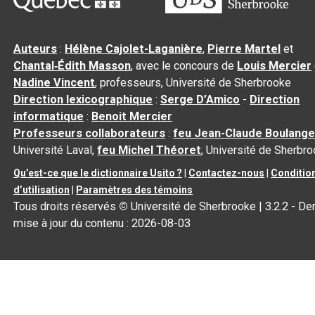
Auteurs
:
Hélène Cajolet-Laganière
,
Pierre Martel
et
Chantal‑Édith Masson
, avec le concours de
Louis Mercier
Nadine Vincent
, professeurs, Université de Sherbrooke
Direction lexicographique
:
Serge D’Amico
-
Direction
informatique
:
Benoit Mercier
Professeurs collaborateurs
:
feu Jean-Claude Boulange
Université Laval,
feu Michel Théoret
, Université de Sherbr
Qu’est-ce que le dictionnaire Usito ?
|
Contactez-nous
|
Conditio
d’utilisation
|
Paramètres des témoins
Tous droits réservés
©
Université de Sherbrooke |
3.2.2
- Der
mise à jour du contenu :
2026-08-03