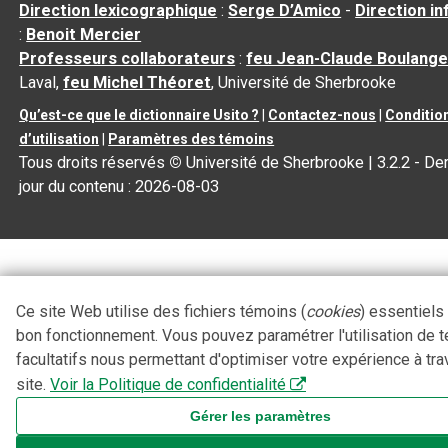
Direction lexicographique
:
Serge D’Amico
-
Direction i
:
Benoit Mercier
Professeurs collaborateurs
:
feu Jean-Claude Boulange
Laval,
feu Michel Théoret
, Université de Sherbrooke
Qu’est-ce que le dictionnaire Usito ?
|
Contactez-nous
|
Conditio
d’utilisation
|
Paramètres des témoins
Tous droits réservés
©
Université de Sherbrooke |
3.2.2
- Der
jour du contenu :
2026-08-03
Ce site Web utilise des fichiers témoins (
cookies
) essentiels
bon fonctionnement. Vous pouvez paramétrer l'utilisation de 
facultatifs nous permettant d'optimiser votre expérience à tra
site.
Voir la Politique de confidentialité
Gérer les paramètres