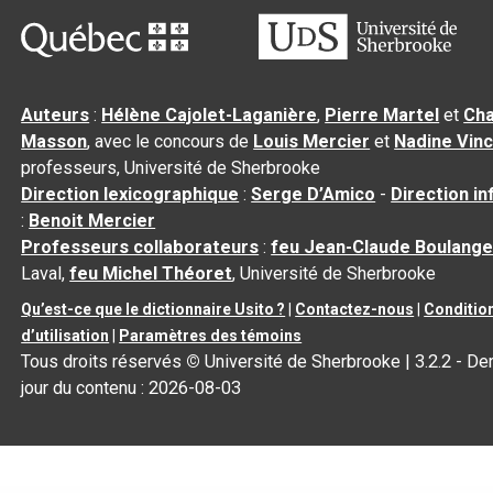
Auteurs
:
Hélène Cajolet-Laganière
,
Pierre Martel
et
Cha
Masson
, avec le concours de
Louis Mercier
et
Nadine Vin
professeurs, Université de Sherbrooke
Direction lexicographique
:
Serge D’Amico
-
Direction i
:
Benoit Mercier
Professeurs collaborateurs
:
feu Jean-Claude Boulange
Laval,
feu Michel Théoret
, Université de Sherbrooke
Qu’est-ce que le dictionnaire Usito ?
|
Contactez-nous
|
Conditio
d’utilisation
|
Paramètres des témoins
Tous droits réservés
©
Université de Sherbrooke |
3.2.2
- Der
jour du contenu :
2026-08-03