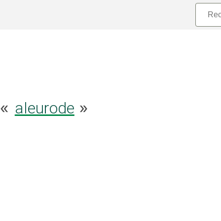
aleurode
 «
»