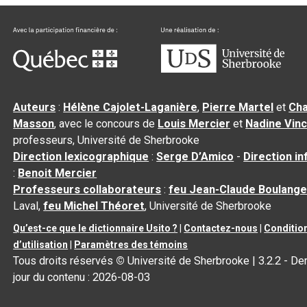
Auteurs
:
Hélène Cajolet-Laganière
,
Pierre Martel
et
Cha
Masson
, avec le concours de
Louis Mercier
et
Nadine Vin
professeurs, Université de Sherbrooke
Direction lexicographique
:
Serge D’Amico
-
Direction i
:
Benoit Mercier
Professeurs collaborateurs
:
feu Jean-Claude Boulange
Laval,
feu Michel Théoret
, Université de Sherbrooke
Qu’est-ce que le dictionnaire Usito ?
|
Contactez-nous
|
Conditio
d’utilisation
|
Paramètres des témoins
Tous droits réservés
©
Université de Sherbrooke |
3.2.2
- Der
jour du contenu :
2026-08-03