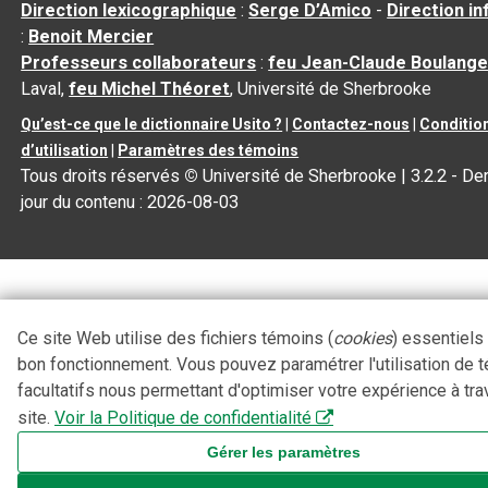
Direction lexicographique
:
Serge D’Amico
-
Direction i
:
Benoit Mercier
Professeurs collaborateurs
:
feu Jean-Claude Boulange
Laval,
feu Michel Théoret
, Université de Sherbrooke
Qu’est-ce que le dictionnaire Usito ?
|
Contactez-nous
|
Conditio
d’utilisation
|
Paramètres des témoins
Tous droits réservés
©
Université de Sherbrooke |
3.2.2
- Der
jour du contenu :
2026-08-03
Ce site Web utilise des fichiers témoins (
cookies
) essentiels
bon fonctionnement. Vous pouvez paramétrer l'utilisation de 
facultatifs nous permettant d'optimiser votre expérience à tra
site.
Voir la Politique de confidentialité
Gérer les paramètres