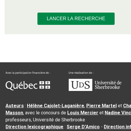
LANCER LA RECHERCHE
Auteurs
:
Hélène Cajolet-Laganière
,
Pierre Martel
et
Cha
Masson
, avec le concours de
Louis Mercier
et
Nadine Vin
professeurs, Université de Sherbrooke
Direction lexicographique
:
Serge D’Amico
-
Direction i