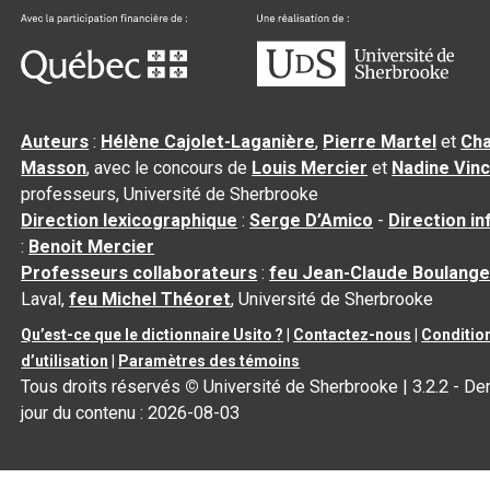
Auteurs
:
Hélène Cajolet-Laganière
,
Pierre Martel
et
Cha
Masson
, avec le concours de
Louis Mercier
et
Nadine Vin
professeurs, Université de Sherbrooke
Direction lexicographique
:
Serge D’Amico
-
Direction i
:
Benoit Mercier
Professeurs collaborateurs
:
feu Jean-Claude Boulange
Laval,
feu Michel Théoret
, Université de Sherbrooke
Qu’est-ce que le dictionnaire Usito ?
|
Contactez-nous
|
Conditio
d’utilisation
|
Paramètres des témoins
Tous droits réservés
©
Université de Sherbrooke |
3.2.2
- Der
jour du contenu :
2026-08-03