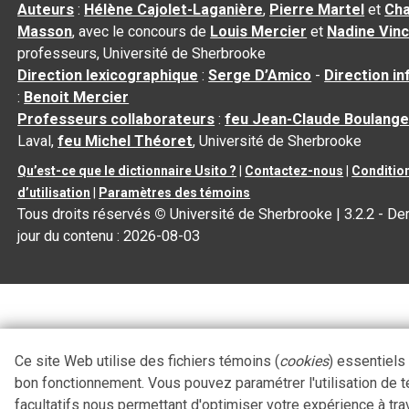
Auteurs
:
Hélène Cajolet-Laganière
,
Pierre Martel
et
Cha
Masson
, avec le concours de
Louis Mercier
et
Nadine Vin
professeurs, Université de Sherbrooke
Direction lexicographique
:
Serge D’Amico
-
Direction i
:
Benoit Mercier
Professeurs collaborateurs
:
feu Jean-Claude Boulange
Laval,
feu Michel Théoret
, Université de Sherbrooke
Qu’est-ce que le dictionnaire Usito ?
|
Contactez-nous
|
Conditio
d’utilisation
|
Paramètres des témoins
Tous droits réservés
©
Université de Sherbrooke |
3.2.2
- Der
jour du contenu :
2026-08-03
Ce site Web utilise des fichiers témoins (
cookies
) essentiels
bon fonctionnement. Vous pouvez paramétrer l'utilisation de 
facultatifs nous permettant d'optimiser votre expérience à tra