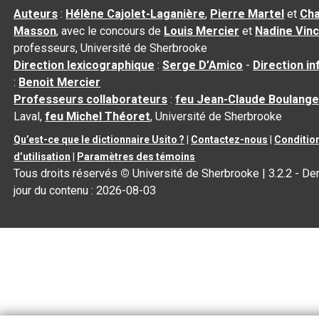
Auteurs
:
Hélène Cajolet-Laganière
,
Pierre Martel
et
Cha
Masson
, avec le concours de
Louis Mercier
et
Nadine Vin
professeurs, Université de Sherbrooke
Direction lexicographique
:
Serge D’Amico
-
Direction i
:
Benoit Mercier
Professeurs collaborateurs
:
feu Jean-Claude Boulange
Laval,
feu Michel Théoret
, Université de Sherbrooke
Qu’est-ce que le dictionnaire Usito ?
|
Contactez-nous
|
Conditio
d’utilisation
|
Paramètres des témoins
Tous droits réservés
©
Université de Sherbrooke |
3.2.2
- Der
jour du contenu :
2026-08-03