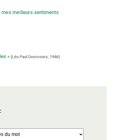
e mes meilleurs sentiments.
ées
(
Léo-Paul Desrosiers
,
1946
).