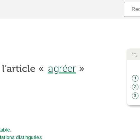
l’article «
agréer
»
1
2
3
able.
tations distinguées.