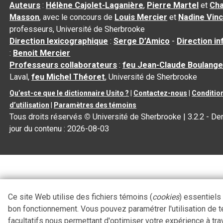
Auteurs
:
Hélène Cajolet-Laganière
,
Pierre Martel
et
Cha
Masson
, avec le concours de
Louis Mercier
et
Nadine Vin
professeurs, Université de Sherbrooke
Direction lexicographique
:
Serge D’Amico
-
Direction i
:
Benoit Mercier
Professeurs collaborateurs
:
feu Jean-Claude Boulange
Laval,
feu Michel Théoret
, Université de Sherbrooke
Qu’est-ce que le dictionnaire Usito ?
|
Contactez-nous
|
Conditio
d’utilisation
|
Paramètres des témoins
Tous droits réservés
©
Université de Sherbrooke |
3.2.2
- Der
jour du contenu :
2026-08-03
Ce site Web utilise des fichiers témoins (
cookies
) essentiels
bon fonctionnement. Vous pouvez paramétrer l'utilisation de 
facultatifs nous permettant d'optimiser votre expérience à tra