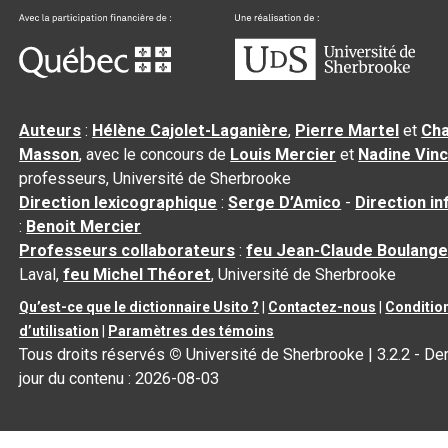
Auteurs
:
Hélène Cajolet-Laganière
,
Pierre Martel
et
Cha
Masson
, avec le concours de
Louis Mercier
et
Nadine Vin
professeurs, Université de Sherbrooke
Direction lexicographique
:
Serge D’Amico
-
Direction i
:
Benoit Mercier
Professeurs collaborateurs
:
feu Jean-Claude Boulange
Laval,
feu Michel Théoret
, Université de Sherbrooke
Qu’est-ce que le dictionnaire Usito ?
|
Contactez-nous
|
Conditio
d’utilisation
|
Paramètres des témoins
Tous droits réservés
©
Université de Sherbrooke |
3.2.2
- Der
jour du contenu :
2026-08-03