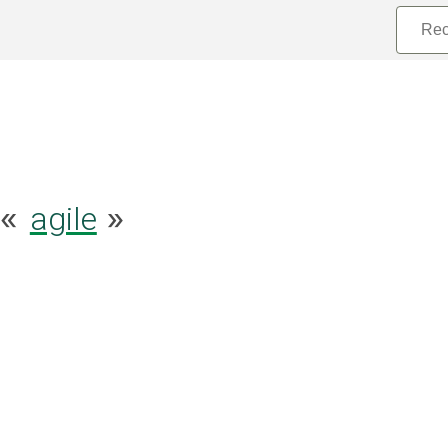
agile
 «
»