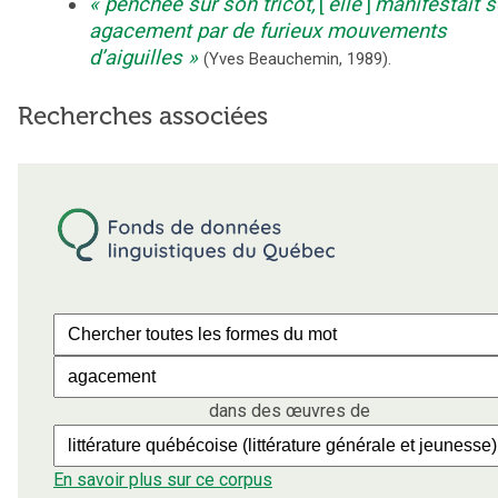
penchée sur son tricot,
[
elle
]
manifestait 
agacement par de furieux mouvements
d’aiguilles
(
Yves Beauchemin
,
1989
).
Recherches associées
dans des œuvres de
En savoir plus sur ce corpus