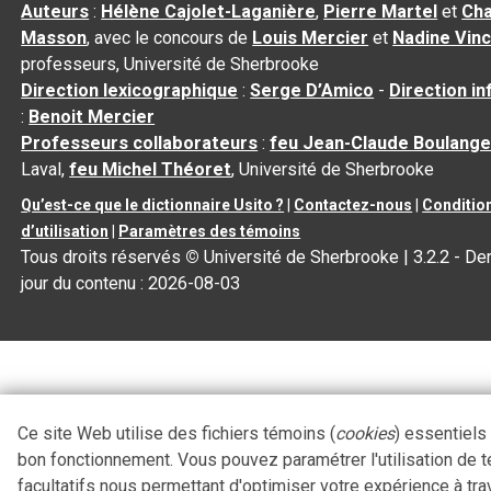
Auteurs
:
Hélène Cajolet-Laganière
,
Pierre Martel
et
Cha
Masson
, avec le concours de
Louis Mercier
et
Nadine Vin
professeurs, Université de Sherbrooke
Direction lexicographique
:
Serge D’Amico
-
Direction i
:
Benoit Mercier
Professeurs collaborateurs
:
feu Jean-Claude Boulange
Laval,
feu Michel Théoret
, Université de Sherbrooke
Qu’est-ce que le dictionnaire Usito ?
|
Contactez-nous
|
Conditio
d’utilisation
|
Paramètres des témoins
Tous droits réservés
©
Université de Sherbrooke |
3.2.2
- Der
jour du contenu :
2026-08-03
Ce site Web utilise des fichiers témoins (
cookies
) essentiels
bon fonctionnement. Vous pouvez paramétrer l'utilisation de 
facultatifs nous permettant d'optimiser votre expérience à tra