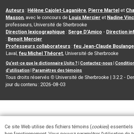
Auteurs
:
Hélène Cajolet-Laganière
,
Pierre Martel
et
Cha
Masson
, avec le concours de
Louis Mercier
et
Nadine Vin
professeurs, Université de Sherbrooke
Direction lexicographique
:
Serge D’Amico
-
Direction i
:
Benoit Mercier
Professeurs collaborateurs
:
feu Jean-Claude Boulange
Laval,
feu Michel Théoret
, Université de Sherbrooke
Qu’est-ce que le dictionnaire Usito ?
|
Contactez-nous
|
Conditio
d’utilisation
|
Paramètres des témoins
Tous droits réservés
©
Université de Sherbrooke |
3.2.2
- Der
jour du contenu :
2026-08-03
Ce site Web utilise des fichiers témoins (
cookies
) essentiels
bon fonctionnement. Vous pouvez paramétrer l'utilisation de 