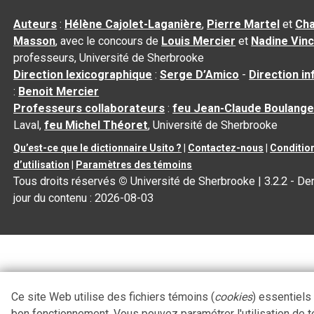
Auteurs
:
Hélène Cajolet-Laganière
,
Pierre Martel
et
Cha
Masson
, avec le concours de
Louis Mercier
et
Nadine Vin
professeurs, Université de Sherbrooke
Direction lexicographique
:
Serge D’Amico
-
Direction i
:
Benoit Mercier
Professeurs collaborateurs
:
feu Jean-Claude Boulange
Laval,
feu Michel Théoret
, Université de Sherbrooke
Qu’est-ce que le dictionnaire Usito ?
|
Contactez-nous
|
Conditio
d’utilisation
|
Paramètres des témoins
Tous droits réservés
©
Université de Sherbrooke |
3.2.2
- Der
jour du contenu :
2026-08-03
Ce site Web utilise des fichiers témoins (
cookies
) essentiels
bon fonctionnement. Vous pouvez paramétrer l'utilisation de 