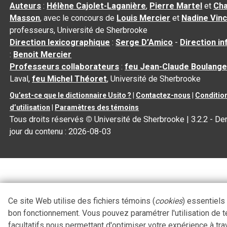
Auteurs
:
Hélène Cajolet-Laganière
,
Pierre Martel
et
Cha
Masson
, avec le concours de
Louis Mercier
et
Nadine Vin
professeurs, Université de Sherbrooke
Direction lexicographique
:
Serge D’Amico
-
Direction i
:
Benoit Mercier
Professeurs collaborateurs
:
feu Jean-Claude Boulange
Laval,
feu Michel Théoret
, Université de Sherbrooke
Qu’est-ce que le dictionnaire Usito ?
|
Contactez-nous
|
Conditio
d’utilisation
|
Paramètres des témoins
Tous droits réservés
©
Université de Sherbrooke |
3.2.2
- Der
jour du contenu :
2026-08-03
Ce site Web utilise des fichiers témoins (
cookies
) essentiels
bon fonctionnement. Vous pouvez paramétrer l'utilisation de 
facultatifs nous permettant d'optimiser votre expérience à tra