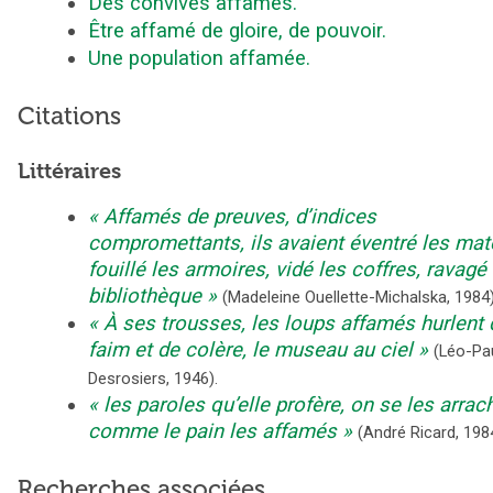
Des convives affamés.
Être affamé de gloire, de pouvoir.
Une population affamée.
Citations
Littéraires
Affamés de preuves, d’indices
compromettants, ils avaient éventré les mat
fouillé les armoires, vidé les coffres, ravagé 
bibliothèque
(
Madeleine Ouellette-Michalska
,
1984
À ses trousses, les loups affamés hurlent 
faim et de colère, le museau au ciel
(
Léo-Pa
Desrosiers
,
1946
).
les paroles qu’elle profère, on se les arrac
comme le pain les affamés
(
André Ricard
,
198
Recherches associées