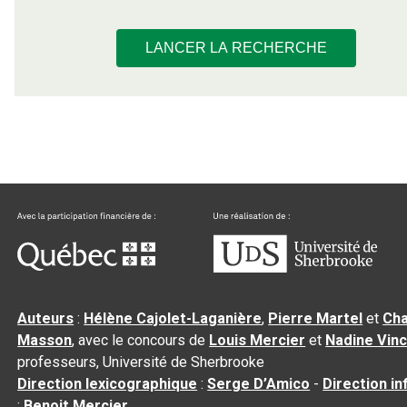
LANCER LA RECHERCHE
Auteurs
:
Hélène Cajolet-Laganière
,
Pierre Martel
et
Cha
Masson
, avec le concours de
Louis Mercier
et
Nadine Vin
professeurs, Université de Sherbrooke
Direction lexicographique
:
Serge D’Amico
-
Direction i
:
Benoit Mercier