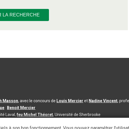
R LA RECHERCHE
th Masson
, avec le concours de
Louis Mercier
et
Nadine Vincent
, prof
que
:
Benoit Mercier
ité Laval,
feu Michel Théoret
, Université de Sherbrooke
s d’utilisation
|
Paramètres des témoins
iels à son bon fonctionnement. Vous pouvez paramétrer l'utilisa