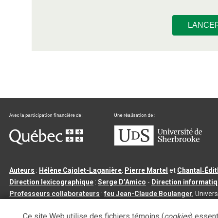
LANCE
Auteurs
:
Hélène Cajolet-Laganière
,
Pierre Martel
et
Chantal‑Édi
Direction lexicographique
:
Serge D’Amico
-
Direction informati
Professeurs collaborateurs
:
feu Jean-Claude Boulanger
, Univers
Qu’est-ce que le dictionnaire Usito ?
|
Contactez-nous
|
Condition
Ce site Web utilise des fichiers témoins (
cookies
) essent