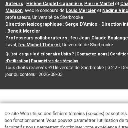
Auteurs
:
Hélène Cajolet-Laganière
,
Pierre Martel
et
Cha
Masson
, avec le concours de
Louis Mercier
et
Nadine Vin
professeurs, Université de Sherbrooke
Direction lexicographique
:
Serge D’Amico
-
Direction i
:
Benoit Mercier
Professeurs collaborateurs
:
feu Jean-Claude Boulange
Laval,
feu Michel Théoret
, Université de Sherbrooke
Qu’est-ce que le dictionnaire Usito ?
|
Contactez-nous
|
Conditio
d’utilisation
|
Paramètres des témoins
Tous droits réservés
©
Université de Sherbrooke |
3.2.2
- Der
jour du contenu :
2026-08-03
Ce site Web utilise des fichiers témoins (
cookies
) essentiels
bon fonctionnement. Vous pouvez paramétrer l'utilisation de 
facultatifs nous permettant d'optimiser votre expérience à tra