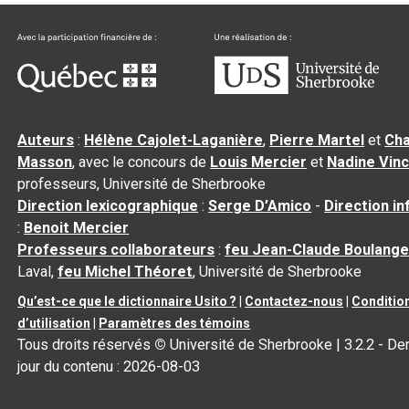
Auteurs
:
Hélène Cajolet-Laganière
,
Pierre Martel
et
Cha
Masson
, avec le concours de
Louis Mercier
et
Nadine Vin
professeurs, Université de Sherbrooke
Direction lexicographique
:
Serge D’Amico
-
Direction i
:
Benoit Mercier
Professeurs collaborateurs
:
feu Jean-Claude Boulange
Laval,
feu Michel Théoret
, Université de Sherbrooke
Qu’est-ce que le dictionnaire Usito ?
|
Contactez-nous
|
Conditio
d’utilisation
|
Paramètres des témoins
Tous droits réservés
©
Université de Sherbrooke |
3.2.2
- Der
jour du contenu :
2026-08-03