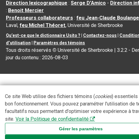
Direction lexicographique
:
Serge D’Amico
-
Direction i
:
Benoit Mercier
Professeurs collaborateurs
:
feu Jean-Claude Boulange
Laval,
feu Michel Théoret
, Université de Sherbrooke
Qu’est-ce que le dictionnaire Usito ?
|
Contactez-nous
|
Conditio
d’utilisation
|
Paramètres des témoins
Tous droits réservés
©
Université de Sherbrooke |
3.2.2
- Der
jour du contenu :
2026-08-03
Ce site Web utilise des fichiers témoins (
cookies
) essentiels
bon fonctionnement. Vous pouvez paramétrer l'utilisation de 
facultatifs nous permettant d'optimiser votre expérience à tra
site.
Voir la Politique de confidentialité
Gérer les paramètres