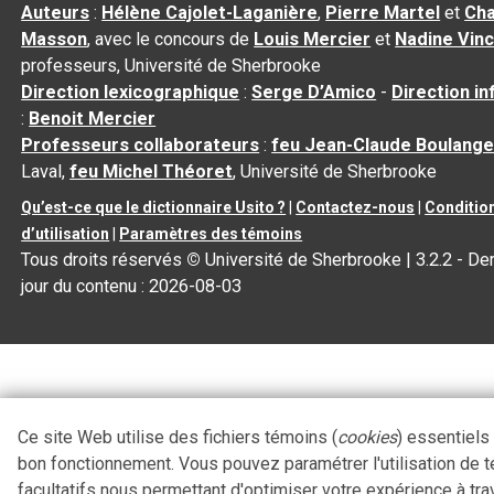
Auteurs
:
Hélène Cajolet-Laganière
,
Pierre Martel
et
Cha
Masson
, avec le concours de
Louis Mercier
et
Nadine Vin
professeurs, Université de Sherbrooke
Direction lexicographique
:
Serge D’Amico
-
Direction i
:
Benoit Mercier
Professeurs collaborateurs
:
feu Jean-Claude Boulange
Laval,
feu Michel Théoret
, Université de Sherbrooke
Qu’est-ce que le dictionnaire Usito ?
|
Contactez-nous
|
Conditio
d’utilisation
|
Paramètres des témoins
Tous droits réservés
©
Université de Sherbrooke |
3.2.2
- Der
jour du contenu :
2026-08-03
Ce site Web utilise des fichiers témoins (
cookies
) essentiels
bon fonctionnement. Vous pouvez paramétrer l'utilisation de 
facultatifs nous permettant d'optimiser votre expérience à tra