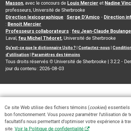
Masson
, avec le concours de
Louis Mercier
et
Nadine Vin
professeurs, Université de Sherbrooke
Direction lexicographique
:
Serge D’Amico
-
Direction i
:
Benoit Mercier
Professeurs collaborateurs
:
feu Jean-Claude Boulange
Laval,
feu Michel Théoret
, Université de Sherbrooke
Qu’est-ce que le dictionnaire Usito ?
|
Contactez-nous
|
Conditio
d’utilisation
|
Paramètres des témoins
Tous droits réservés
©
Université de Sherbrooke |
3.2.2
- Der
jour du contenu :
2026-08-03
Ce site Web utilise des fichiers témoins (
cookies
) essentiels
bon fonctionnement. Vous pouvez paramétrer l'utilisation de 
facultatifs nous permettant d'optimiser votre expérience à tra
site.
Voir la Politique de confidentialité