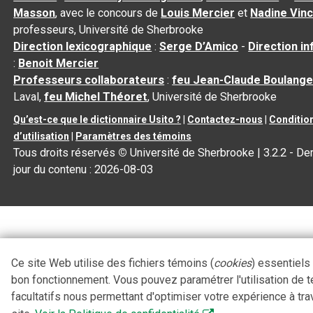
Masson
, avec le concours de
Louis Mercier
et
Nadine Vin
professeurs, Université de Sherbrooke
Direction lexicographique
:
Serge D’Amico
-
Direction i
:
Benoit Mercier
Professeurs collaborateurs
:
feu Jean-Claude Boulange
Laval,
feu Michel Théoret
, Université de Sherbrooke
Qu’est-ce que le dictionnaire Usito ?
|
Contactez-nous
|
Conditio
d’utilisation
|
Paramètres des témoins
Tous droits réservés
©
Université de Sherbrooke |
3.2.2
- Der
jour du contenu :
2026-08-03
Ce site Web utilise des fichiers témoins (
cookies
) essentiels
bon fonctionnement. Vous pouvez paramétrer l'utilisation de 
facultatifs nous permettant d'optimiser votre expérience à tra