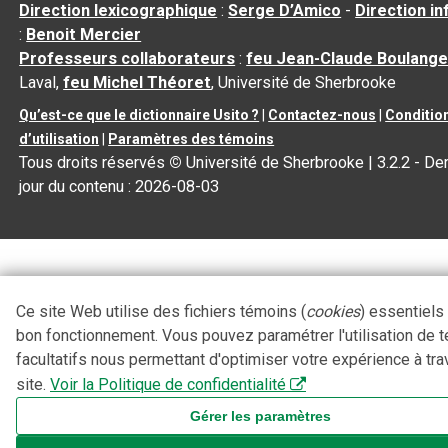
Direction lexicographique
:
Serge D’Amico
-
Direction i
:
Benoit Mercier
Professeurs collaborateurs
:
feu Jean-Claude Boulange
Laval,
feu Michel Théoret
, Université de Sherbrooke
Qu’est-ce que le dictionnaire Usito ?
|
Contactez-nous
|
Conditio
d’utilisation
|
Paramètres des témoins
Tous droits réservés
©
Université de Sherbrooke |
3.2.2
- Der
jour du contenu :
2026-08-03
Ce site Web utilise des fichiers témoins (
cookies
) essentiels
bon fonctionnement. Vous pouvez paramétrer l'utilisation de 
facultatifs nous permettant d'optimiser votre expérience à tra
site.
Voir la Politique de confidentialité
Gérer les paramètres