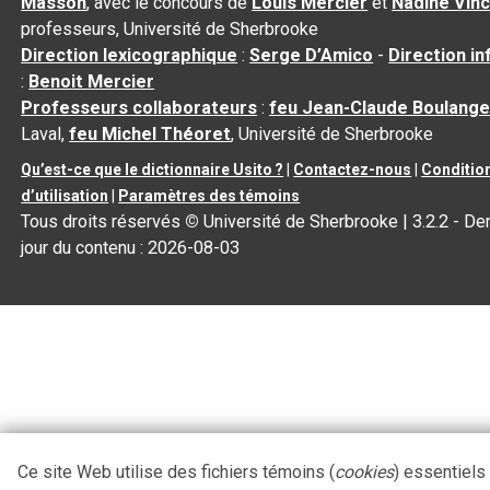
Masson
, avec le concours de
Louis Mercier
et
Nadine Vin
professeurs, Université de Sherbrooke
Direction lexicographique
:
Serge D’Amico
-
Direction i
:
Benoit Mercier
Professeurs collaborateurs
:
feu Jean-Claude Boulange
Laval,
feu Michel Théoret
, Université de Sherbrooke
Qu’est-ce que le dictionnaire Usito ?
|
Contactez-nous
|
Conditio
d’utilisation
|
Paramètres des témoins
Tous droits réservés
©
Université de Sherbrooke |
3.2.2
- Der
jour du contenu :
2026-08-03
Ce site Web utilise des fichiers témoins (
cookies
) essentiels